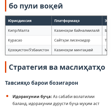
бо пули воқеӣ
Юрисдиксия
Платформаҳо
Эзо
Кипр/Малта
Казиноҳои байналмилалӣ
Бар
Курасао
Сайтҳои лисензидор
Тан
Қозоқистон/Ӯзбакистон
Казиноҳои минтақавӣ
Мув
Стратегия ва маслиҳатҳо
Тавсияҳо барои бозигарон
Идоракунии буҷа:
Аз сабаби волатилии
баланд, идоракунии дурусти буҷа муҳим аст