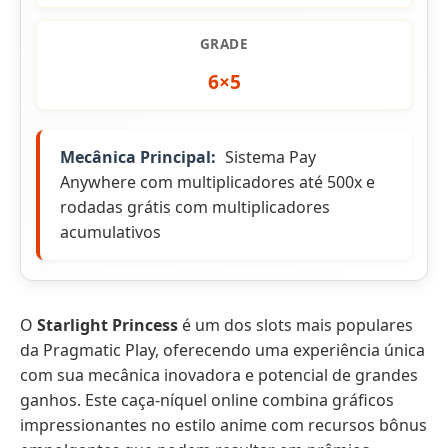
GRADE
6×5
Mecânica Principal:
Sistema Pay
Anywhere com multiplicadores até 500x e
rodadas grátis com multiplicadores
acumulativos
O
Starlight Princess
é um dos slots mais populares
da Pragmatic Play, oferecendo uma experiência única
com sua mecânica inovadora e potencial de grandes
ganhos. Este caça-níquel online combina gráficos
impressionantes no estilo anime com recursos bônus