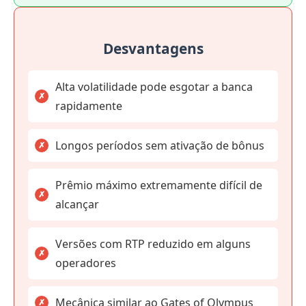
Desvantagens
Alta volatilidade pode esgotar a banca
rapidamente
Longos períodos sem ativação de bônus
Prêmio máximo extremamente difícil de
alcançar
Versões com RTP reduzido em alguns
operadores
Mecânica similar ao Gates of Olympus