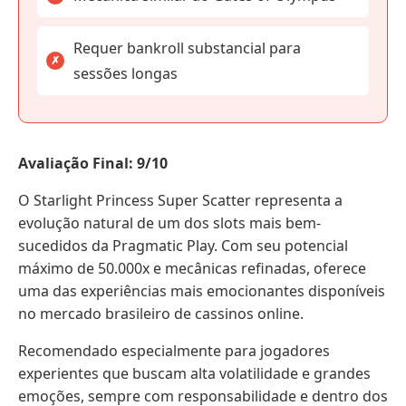
Requer bankroll substancial para
sessões longas
Avaliação Final: 9/10
O Starlight Princess Super Scatter representa a
evolução natural de um dos slots mais bem-
sucedidos da Pragmatic Play. Com seu potencial
máximo de 50.000x e mecânicas refinadas, oferece
uma das experiências mais emocionantes disponíveis
no mercado brasileiro de cassinos online.
Recomendado especialmente para jogadores
experientes que buscam alta volatilidade e grandes
emoções, sempre com responsabilidade e dentro dos