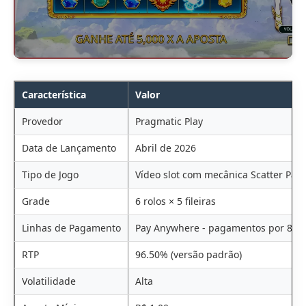
Característica
Valor
Provedor
Pragmatic Play
Data de Lançamento
Abril de 2026
Tipo de Jogo
Vídeo slot com mecânica Scatter Pays
Grade
6 rolos × 5 fileiras
Linhas de Pagamento
Pay Anywhere - pagamentos por 8+ 
RTP
96.50% (versão padrão)
Volatilidade
Alta