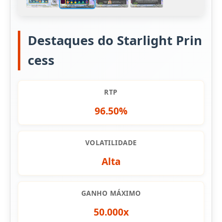
Destaques do Starlight Prin
cess
RTP
96.50%
VOLATILIDADE
Alta
GANHO MÁXIMO
50.000x