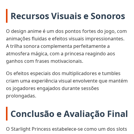
Recursos Visuais e Sonoros
O design anime é um dos pontos fortes do jogo, com
animações fluidas e efeitos visuais impressionantes.
A trilha sonora complementa perfeitamente a
atmosfera mágica, com a princesa reagindo aos
ganhos com frases motivacionais.
Os efeitos especiais dos multiplicadores e tumbles
criam uma experiência visual envolvente que mantém
os jogadores engajados durante sessões
prolongadas.
Conclusão e Avaliação Final
O Starlight Princess estabelece-se como um dos slots