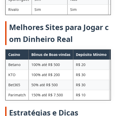
Rivalo
Sim
Sim
Tu
Melhores Sites para Jogar c
om Dinheiro Real
Casino
Bônus de Boas-vindas
Depósito Mínimo
M
Betano
100% até R$ 500
R$ 20
PI
KTO
100% até R$ 200
R$ 30
PI
Bet365
50% até R$ 500
R$ 30
PI
Parimatch
150% até R$ 7.500
R$ 10
PI
Estratégias e Dicas