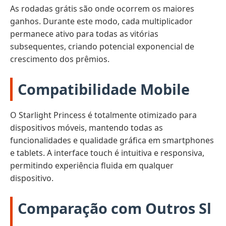
As rodadas grátis são onde ocorrem os maiores
ganhos. Durante este modo, cada multiplicador
permanece ativo para todas as vitórias
subsequentes, criando potencial exponencial de
crescimento dos prêmios.
Compatibilidade Mobile
O Starlight Princess é totalmente otimizado para
dispositivos móveis, mantendo todas as
funcionalidades e qualidade gráfica em smartphones
e tablets. A interface touch é intuitiva e responsiva,
permitindo experiência fluida em qualquer
dispositivo.
Comparação com Outros Sl