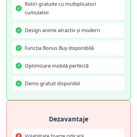
Rotiri gratuite cu multiplicatori
cumulativi
Design anime atractiv și modern
Funcția Bonus Buy disponibilă
Optimizare mobilă perfectă
Demo gratuit disponibil
Dezavantaje
Volatilitate foarte ridicată