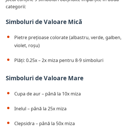
categorii:
Simboluri de Valoare Mică
Pietre prețioase colorate (albastru, verde, galben,
violet, roșu)
Plăți: 0.25x – 2x miza pentru 8-9 simboluri
Simboluri de Valoare Mare
Cupa de aur – până la 10x miza
Inelul – până la 25x miza
Clepsidra – până la 50x miza