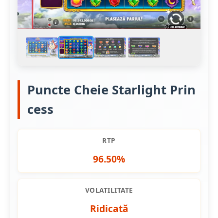
Puncte Cheie Starlight Prin
cess
RTP
96.50%
VOLATILITATE
Ridicată