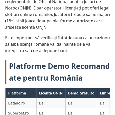
reglementate de Oficiul National pentru Jocuri de
Noroc (ONJN). Doar operatorii licențiați pot oferi legal
slot-uri online românilor. Jucătorii trebuie să fie majori
(18+) și să joace doar pe platforme autorizate care
afișează licența ONJN.
Este important să verificați întotdeauna ca un cazinou
să aibă licența română validă înainte de a vă
înregistra sau de a depune bani.
Platforme Demo Recomand
ate pentru România
Platforma
Licența ONJN
Demo Gratuito
Limba 
Betano.ro
Da
Da
Da
Superbet.ro
Da
Da
Da