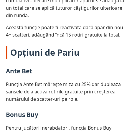
cumulativi – fiecare multiplicator apărut se adaugă la
un total care se aplică tuturor câștigurilor ulterioare
din rundă.
Această funcție poate fi reactivată dacă apar din nou
4+ scatteri, adăugând încă 15 rotiri gratuite la total.
Opțiuni de Pariu
Ante Bet
Funcția Ante Bet mărește miza cu 25% dar dublează
șansele de a activa rotirile gratuite prin creșterea
numărului de scatter-uri pe role.
Bonus Buy
Pentru jucătorii nerabdatori, funcția Bonus Buy