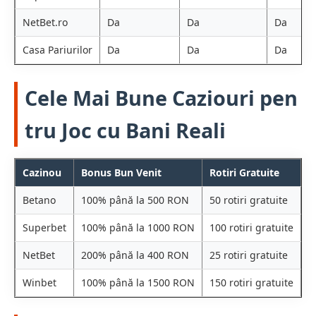
NetBet.ro
Da
Da
Da
Casa Pariurilor
Da
Da
Da
Cele Mai Bune Caziouri pen
tru Joc cu Bani Reali
Cazinou
Bonus Bun Venit
Rotiri Gratuite
D
Betano
100% până la 500 RON
50 rotiri gratuite
1
Superbet
100% până la 1000 RON
100 rotiri gratuite
2
NetBet
200% până la 400 RON
25 rotiri gratuite
5
Winbet
100% până la 1500 RON
150 rotiri gratuite
5